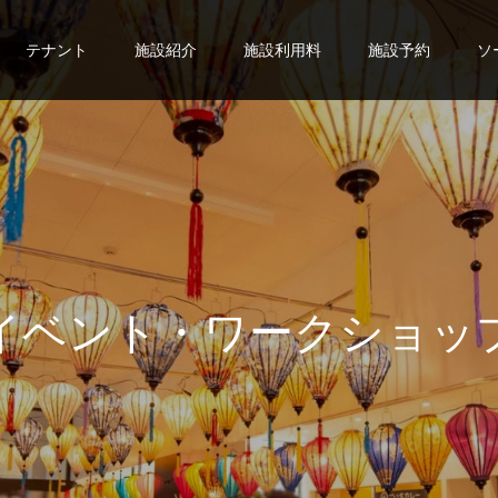
テナント
施設紹介
施設利用料
施設予約
ソ
イ
ベ
ン
ト
・
ワ
ー
ク
シ
ョ
ッ
交
流
会
・
教
室
・