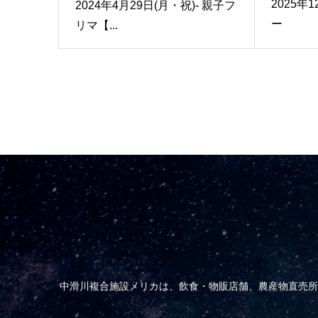
2025年
2024年4月29日(月・祝)- 親子フ
ー
リマ【...
中滑川複合施設メリカは、飲食・物販店舗、農産物直売所