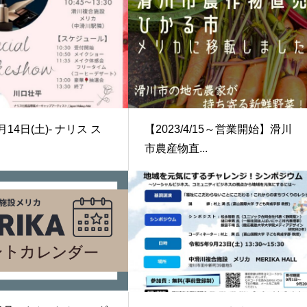
月14日(土)- ナリス ス
【2023/4/15～営業開始】滑川
市農産物直...