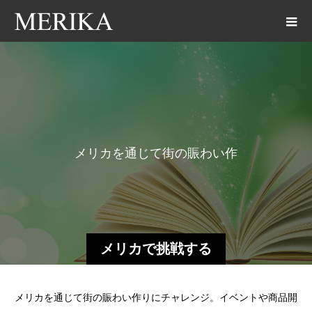
メ
リ
カ
を
通
じ
て
街
の
賑
わ
い
作
り
に
チ
ャ
レ
メリカで挑戦する
メリカを通じて街の賑わい作りにチャレンジ。イベントや商品開