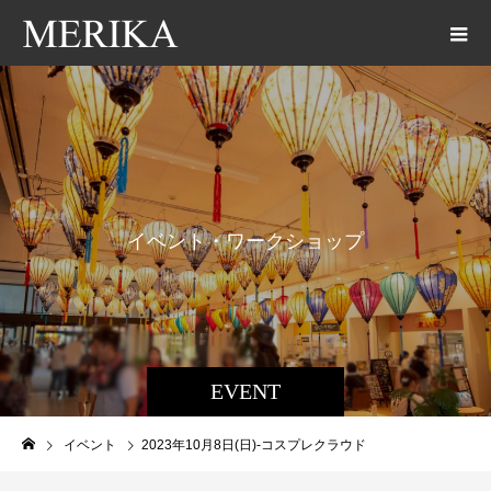
イ
ベ
ン
ト
・
ワ
ー
ク
シ
ョ
ッ
プ
EVENT
イベント
2023年10月8日(日)-コスプレクラウド