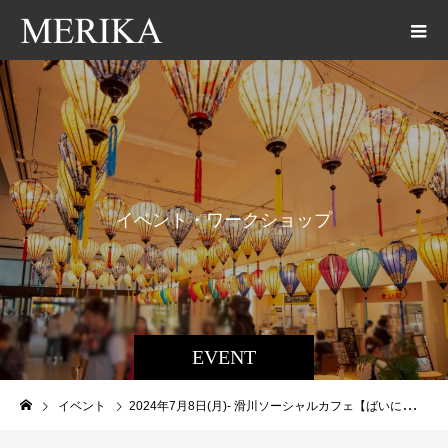
イ
ベ
ン
ト
・
ワ
ー
ク
シ
ョ
ッ
プ
EVENT
イベント
2024年7月8日(月)- 滑川ソーシャルカフェ【ばいにゃこ村主催】