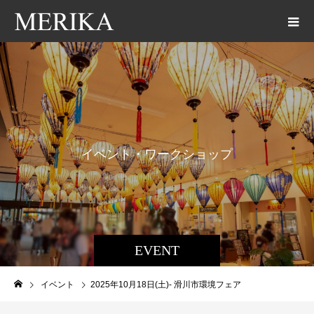
イ
ベ
ン
ト
・
ワ
ー
ク
シ
ョ
ッ
プ
交
EVENT
イベント
2025年10月18日(土)- 滑川市環境フェア