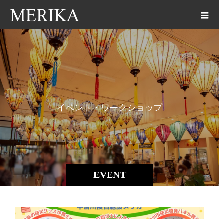
イ
ベ
ン
ト
・
ワ
ー
ク
シ
ョ
ッ
プ
交
流
EVENT