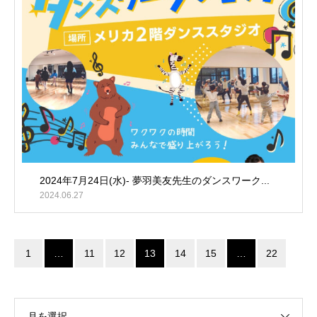
2024年7月24日(水)- 夢羽美友先生のダンスワーク...
2024.06.27
1
…
11
12
13
14
15
…
22
月を選択