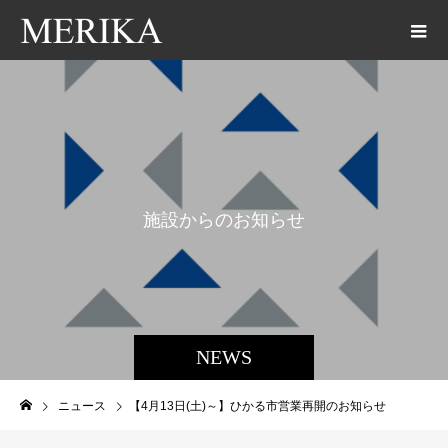
施
設
か
ら
の
お
知
ら
せ
NEWS
ニュース
【4月13日(土)～】ひかる市営業再開のお知らせ